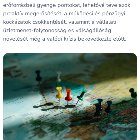
erőforrásbeli gyenge pontokat, lehetővé téve azok
proaktív megerősítését, a működési és pénzügyi
kockázatok csökkentését, valamint a vállalati
üzletmenet-folytonosság és válságállóság
növelését még a valódi krízis bekövetkezte előtt.