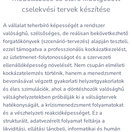
cselekvési tervek készítése
A vállalat teherbíró képességét a rendszer
valósághű, szélsőséges, de reálisan bekövetkezhető
forgatókönyvek (szcenárió-tervezés) alapján teszteli,
ezzel támogatva a professzionális kockázatkezelést,
az üzletmenet-folytonosságot és a szervezeti
ellenállóképesség növelését. Nem csupán elméleti
kockázatelemzés történik, hanem a menedzsment
bevonásával végzett gyakorlati helyzetgyakorlatok
és éles szimulációk, ahol a döntéshozók valósághű
válsághelyzetekben próbálják ki a válságtervek
hatékonyságát, a krízismenedzsment folyamatokat
és a vészhelyzeti reakcióképességet. Ez a
strukturált, adatvezérelt folyamat feltárja a
likviditási, ellátási láncbeli, informatikai és humán