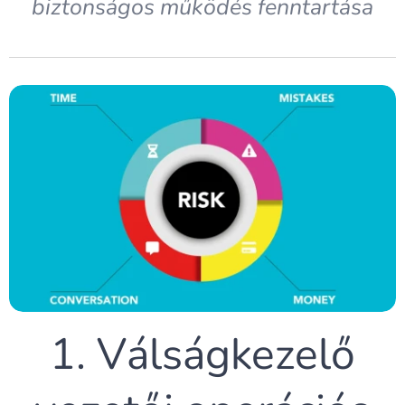
biztonságos működés fenntartása
1. Válságkezelő