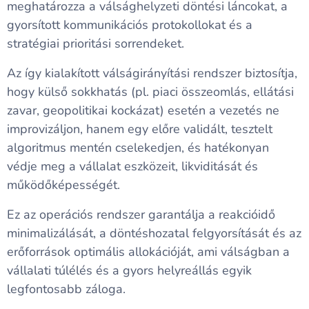
meghatározza a válsághelyzeti döntési láncokat, a
gyorsított kommunikációs protokollokat és a
stratégiai prioritási sorrendeket.
Az így kialakított válságirányítási rendszer biztosítja,
hogy külső sokkhatás (pl. piaci összeomlás, ellátási
zavar, geopolitikai kockázat) esetén a vezetés ne
improvizáljon, hanem egy előre validált, tesztelt
algoritmus mentén cselekedjen, és hatékonyan
védje meg a vállalat eszközeit, likviditását és
működőképességét.
Ez az operációs rendszer garantálja a reakcióidő
minimalizálását, a döntéshozatal felgyorsítását és az
erőforrások optimális allokációját, ami válságban a
vállalati túlélés és a gyors helyreállás egyik
legfontosabb záloga.