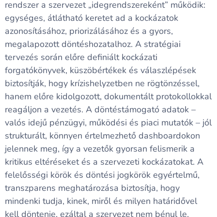
rendszer a szervezet „idegrendszereként” működik:
egységes, átlátható keretet ad a kockázatok
azonosításához, priorizálásához és a gyors,
megalapozott döntéshozatalhoz. A stratégiai
tervezés során előre definiált kockázati
forgatókönyvek, küszöbértékek és válaszlépések
biztosítják, hogy krízishelyzetben ne rögtönzéssel,
hanem előre kidolgozott, dokumentált protokollokkal
reagáljon a vezetés. A döntéstámogató adatok –
valós idejű pénzügyi, működési és piaci mutatók – jól
strukturált, könnyen értelmezhető dashboardokon
jelennek meg, így a vezetők gyorsan felismerik a
kritikus eltéréseket és a szervezeti kockázatokat. A
felelősségi körök és döntési jogkörök egyértelmű,
transzparens meghatározása biztosítja, hogy
mindenki tudja, kinek, miről és milyen határidővel
kell döntenie, ezáltal a szervezet nem bénul le,