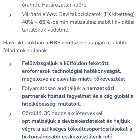
óra/hó). Határozatlan időre.
Várható előny:
Devizakockázatok (FX kitettség)
40% – 65%
-os minimalizálása; stabil likviditási
tartalékok védelme.
Havi ciklusokban a
BBS rendszere
alapján az alábbi
feladatok zajlanak:
Felülvizsgáljuk a külföldön lekötött
erőforrások technológiai hatékonyságát,
megelőzve az elavulás miatti tőkevesztést
.
Folyamatosan auditáljuk a
nemzetközi
partnerek fizetési fegyelmét és a cég globális
hitelképességi mutatóit
.
Gördülő, 30 napos akciótervekkel
optimalizáljuk a devizakészleteket és hajtjuk
végre a szükséges tőkeátcsoportosításokat a
biztonságosabb eszközosztályok felé
.