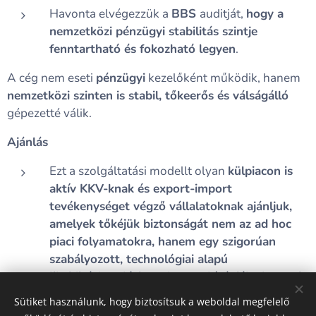
Havonta elvégezzük a
BBS
auditját,
hogy a
nemzetközi pénzügyi stabilitás szintje
fenntartható és fokozható legyen
.
A cég nem eseti
pénzügyi
kezelőként működik, hanem
nemzetközi szinten is stabil, tőkeerős és válságálló
gépezetté válik.
Ajánlás
Ezt a szolgáltatási modellt olyan
külpiacon is
aktív KKV-knak és export-import
tevékenységet végző vállalatoknak ajánljuk,
amelyek tőkéjük biztonságát nem az ad hoc
piaci folyamatokra, hanem egy szigorúan
szabályozott, technológiai alapú
likviditáskezelési rendszerre kívánják alapozni
.
Sütiket használunk, hogy biztosítsuk a weboldal megfelelő