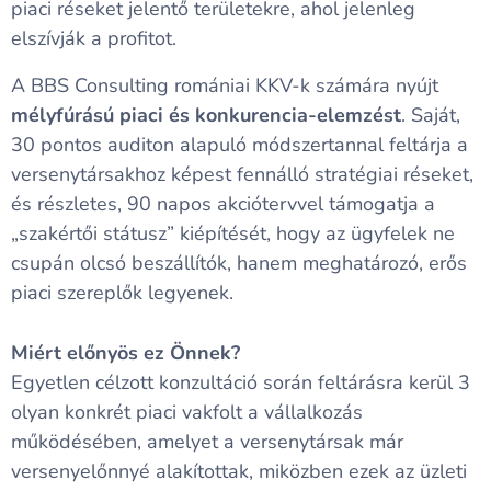
piaci réseket jelentő területekre, ahol jelenleg
elszívják a profitot.
A BBS Consulting romániai KKV-k számára nyújt
mélyfúrású piaci és konkurencia-elemzést
. Saját,
30 pontos auditon alapuló módszertannal feltárja a
versenytársakhoz képest fennálló stratégiai réseket,
és részletes, 90 napos akciótervvel támogatja a
„szakértői státusz” kiépítését, hogy az ügyfelek ne
csupán olcsó beszállítók, hanem meghatározó, erős
piaci szereplők legyenek.
Miért előnyös ez Önnek?
Egyetlen célzott konzultáció során feltárásra kerül 3
olyan konkrét piaci vakfolt a vállalkozás
működésében, amelyet a versenytársak már
versenyelőnnyé alakítottak, miközben ezek az üzleti