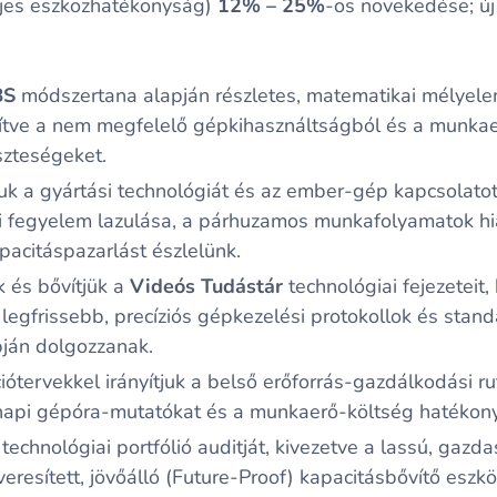
jes eszközhatékonyság)
12% – 25%
-os növekedése; új
BS
módszertana alapján részletes, matematikai mélyel
tve a nem megfelelő gépkihasználtságból és a munkae
eszteségeket.
uk a gyártási technológiát és az ember-gép kapcsolato
iai fegyelem lazulása, a párhuzamos munkafolyamatok h
apacitáspazarlást észlelünk.
k és bővítjük a
Videós Tudástár
technológiai fejezeteit, 
egfrissebb, precíziós gépkezelési protokollok és standa
ján dolgozzanak.
ótervekkel irányítjuk a belső erőforrás-gazdálkodási rut
a napi gépóra-mutatókat és a munkaerő-költség hatékony
echnológiai portfólió auditját, kivezetve a lassú, gaz
veresített, jövőálló (Future-Proof) kapacitásbővítő eszkö