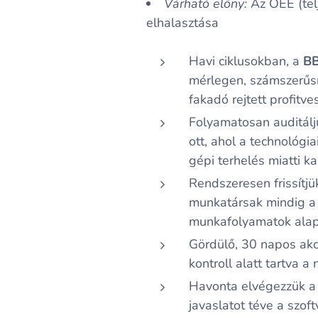
Várható előny:
Az OEE (tel
elhalasztása
Havi ciklusokban, a
B
mérlegen, számszerűsí
fakadó rejtett profitv
Folyamatosan auditálj
ott, ahol a technológ
gépi terhelés miatti k
Rendszeresen frissítjü
munkatársak mindig a l
munkafolyamatok alap
Gördülő, 30 napos akci
kontroll alatt tartva 
Havonta elvégezzük a t
javaslatot téve a szoft