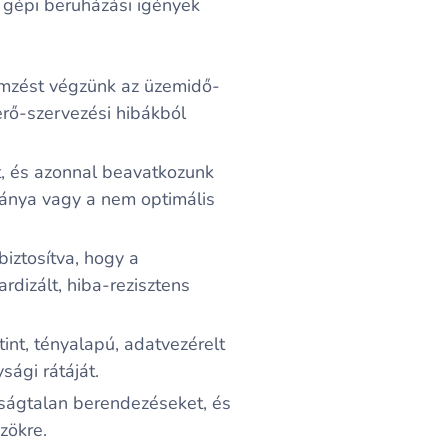
 gépi beruházási igények
emzést végzünk az üzemidő-
rő-szervezési hibákból
t, és azonnal beavatkozunk
iánya vagy a nem optimális
biztosítva, hogy a
rdizált, hiba-rezisztens
int, tényalapú, adatvezérelt
sági rátáját.
daságtalan berendezéseket, és
zökre.