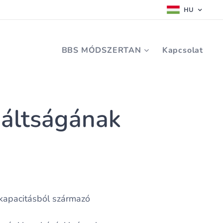
HU
BBS MÓDSZERTAN
Kapcsolat
náltságának
ikapacitásból származó