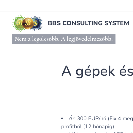
BBS CONSULTING SYSTEM
Nem a legolcsóbb. A legjövedelmezőbb.
A gépek és
Ár:
300 EUR/hó (Fix 4 megv
profitból (12 hónapig).