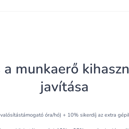
 a munkaerő kihasz
javítása
alósítástámogató óra/hó) + 10% sikerdíj az extra gép