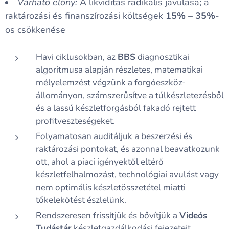
Várható előny:
A likviditás radikális javulása; a
raktározási és finanszírozási költségek
15% – 35%
-
os csökkenése
Havi ciklusokban, az
BBS
diagnosztikai
algoritmusa alapján részletes, matematikai
mélyelemzést végzünk a forgóeszköz-
állományon, számszerűsítve a túlkészletezésből
és a lassú készletforgásból fakadó rejtett
profitveszteségeket.
Folyamatosan auditáljuk a beszerzési és
raktározási pontokat, és azonnal beavatkozunk
ott, ahol a piaci igényektől eltérő
készletfelhalmozást, technológiai avulást vagy
nem optimális készletösszetétel miatti
tőkelekötést észlelünk.
Rendszeresen frissítjük és bővítjük a
Videós
Tudástár
készletgazdálkodási fejezeteit,