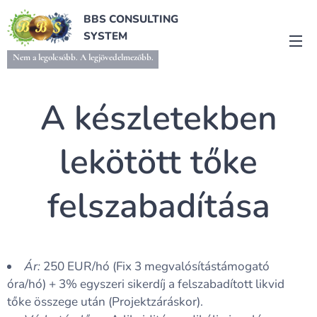
BBS CONSULTING
SYSTEM
Nem a legolcsóbb. A legjövedelmezőbb.
A készletekben
lekötött tőke
felszabadítása
Ár:
250 EUR/hó (Fix 3 megvalósítástámogató
óra/hó) + 3% egyszeri sikerdíj a felszabadított likvid
tőke összege után (Projektzáráskor).