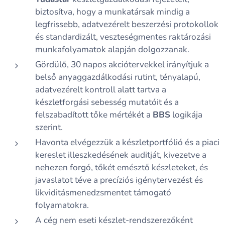
biztosítva, hogy a munkatársak mindig a
legfrissebb, adatvezérelt beszerzési protokollok
és standardizált, veszteségmentes raktározási
munkafolyamatok alapján dolgozzanak.
Gördülő, 30 napos akciótervekkel irányítjuk a
belső anyaggazdálkodási rutint, tényalapú,
adatvezérelt kontroll alatt tartva a
készletforgási sebesség mutatóit és a
felszabadított tőke mértékét a
BBS
logikája
szerint.
Havonta elvégezzük a készletportfólió és a piaci
kereslet illeszkedésének auditját, kivezetve a
nehezen forgó, tőkét emésztő készleteket, és
javaslatot téve a precíziós igénytervezést és
likviditásmenedzsmentet támogató
folyamatokra.
A cég nem eseti készlet-rendszerezőként