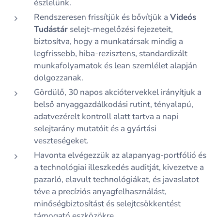
észlelünk.
Rendszeresen frissítjük és bővítjük a
Videós
Tudástár
selejt-megelőzési fejezeteit,
biztosítva, hogy a munkatársak mindig a
legfrissebb, hiba-rezisztens, standardizált
munkafolyamatok és lean szemlélet alapján
dolgozzanak.
Gördülő, 30 napos akciótervekkel irányítjuk a
belső anyaggazdálkodási rutint, tényalapú,
adatvezérelt kontroll alatt tartva a napi
selejtarány mutatóit és a gyártási
veszteségeket.
Havonta elvégezzük az alapanyag-portfólió és
a technológiai illeszkedés auditját, kivezetve a
pazarló, elavult technológiákat, és javaslatot
téve a precíziós anyagfelhasználást,
minőségbiztosítást és selejtcsökkentést
támogató eszközökre.