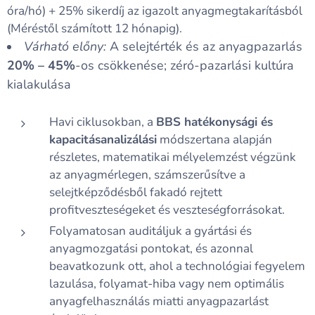
óra/hó) + 25% sikerdíj az igazolt anyagmegtakarításból
(Méréstől számított 12 hónapig).
Várható előny:
A selejtérték és az anyagpazarlás
20% – 45%
-os csökkenése; zéró-pazarlási kultúra
kialakulása
Havi ciklusokban, a
BBS hatékonysági és
kapacitásanalizálási
módszertana alapján
részletes, matematikai mélyelemzést végzünk
az anyagmérlegen, számszerűsítve a
selejtképződésből fakadó rejtett
profitveszteségeket és veszteségforrásokat.
Folyamatosan auditáljuk a gyártási és
anyagmozgatási pontokat, és azonnal
beavatkozunk ott, ahol a technológiai fegyelem
lazulása, folyamat-hiba vagy nem optimális
anyagfelhasználás miatti anyagpazarlást