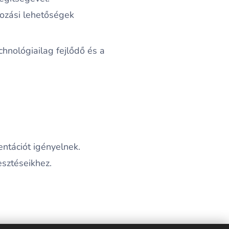
írozási lehetőségek
hnológiailag fejlődő és a
entációt igényelnek.
esztéseikhez.