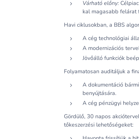
Várható előny:
Célpiac 
kal magasabb felárat 
Havi ciklusokban, a BBS algor
A cég technológiai ál
A modernizációs tervek
Jövőálló funkciók beép
Folyamatosan auditáljuk a fina
A dokumentáció bármiko
benyújtására.
A cég pénzügyi helyzet
Gördülő, 30 napos akciótervek
tőkeszerzési lehetőségeket:
Havonta frissítjük a h