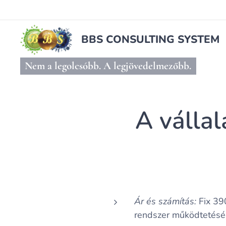
BBS CONSULTING SYSTEM
Nem a legolcsóbb. A legjövedelmezőbb.
A vállal
Ár és számítás:
Fix 390
rendszer működtetésér