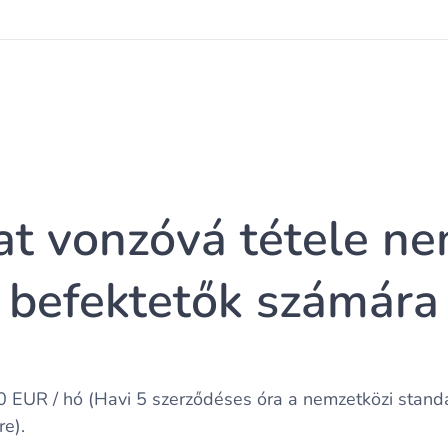
at vonzóvá tétele n
befektetők számára
 EUR / hó (Havi 5 szerződéses óra a nemzetközi standar
e).