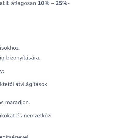
 akik átlagosan
10% – 25%
-
ásokhoz.
ág bizonyítására.
y:
tetői átvilágítások
ns maradjon.
lakokat és nemzetközi
egítségével.