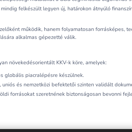
g mindig felkészült legyen új, határokon átnyúló finansz
zelőként működik, hanem folyamatosan forrásképes, tec
ására alkalmas gépezetté válik.
lyan növekedésorientált KKV-k köre, amelyek:
s globális piacralépésre készülnek.
-, uniós és nemzetközi befektetői szinten validált dokum
lföldi forrásokat szeretnének biztonságosan bevonni fejl