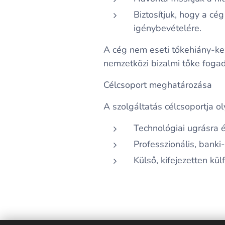
Biztosítjuk, hogy a cé
igénybevételére.
A cég nem eseti tőkehiány-ke
nemzetközi bizalmi tőke fogad
Célcsoport meghatározása
A szolgáltatás célcsoportja o
Technológiai ugrásra é
Professzionális, banki
Külső, kifejezetten kü