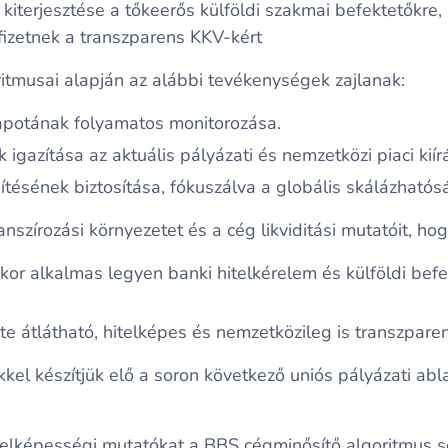
kiterjesztése a tőkeerős külföldi szakmai befektetőkre,
fizetnek a transzparens KKV-kért
itmusai alapján az alábbi tevékenységek zajlanak:
lapotának folyamatos monitorozása.
 igazítása az aktuális pályázati és nemzetközi piaci kiír
ítésének biztosítása, fókuszálva a globális skálázhatós
nszírozási környezetet és a cég likviditási mutatóit, hog
r alkalmas legyen banki hitelkérelem és külföldi befek
e átlátható, hitelképes és nemzetközileg is transzpare
kel készítjük elő a soron következő uniós pályázati ab
itelképességi mutatókat a BBS cégminősítő algoritmus s