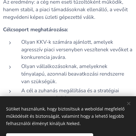
Az eredmény: a cég nem eseti tűzoltóként működik,
hanem stabil, a piaci támadásoknak ellenálló, a vevőit
megvédeni képes üzleti gépezetté válik.
Célcsoport meghatározása:
Olyan KKV-k számára ajánlott, amelyek
agresszív piaci versenyben veszítenek vevőket a
konkurencia javára.
Olyan vállalkozásoknak, amelyeknek
tényalapú, azonnali beavatkozási rendszerre
van szükségük.
A cél a zuhanás megállítása és a stratégiai
kontroll visszaállítása.
Sütiket használunk, hogy biztosítsuk a weboldal megfelelő
működését és biztonságát, valamint hogy a lehető legjobb
felhasználói élményt kínáljuk Neked.
A képeket biztosította:
Pexels