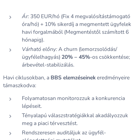
Ár:
350 EUR/hó (Fix 4 megvalósítástámogató
óra/hó) + 10% sikerdíj a megmentett ügyfelek
havi forgalmából (Megmentéstől számított 6
hónapig).
V
árható előny:
A churn (lemorzsolódás/
ügyfélelhagyás)
20% – 45%
-os csökkentése;
árbevétel-stabilizálás.
Havi ciklusokban, a
BBS elemzéseinek
eredményeire
támaszkodva:
Folyamatosan monitorozzuk a konkurencia
lépéseit.
Tényalapú válaszstratégiákkal akadályozzuk
meg a piaci térvesztést.
Rendszeresen auditáljuk az ügyfél-