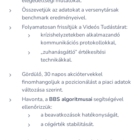
elégedettségi mutatókat.
Összevetjük az adatokat a versenytársak
benchmark eredményeivel.
Folyamatosan frissítjük a Videós Tudástárat:
krízishelyzetekben alkalmazandó
kommunikációs protokollokkal,
„zuhanásgátló” értékesítési
technikákkal.
Gördülő, 30 napos akciótervekkel
finomhangoljuk a pozicionálást a piaci adatok
változása szerint.
Havonta, a
BBS algoritmusai
segítségével
ellenőrizzük:
a beavatkozások hatékonyságát,
a cégérték stabilitását.