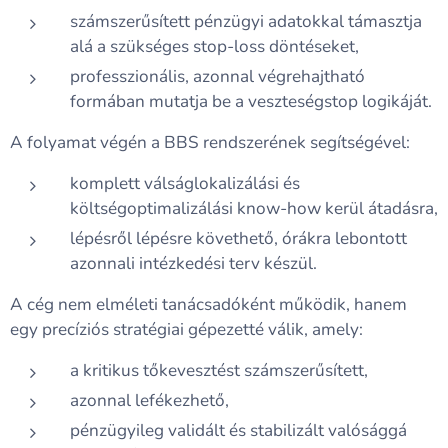
számszerűsített pénzügyi adatokkal támasztja
alá a szükséges stop-loss döntéseket,
professzionális, azonnal végrehajtható
formában mutatja be a veszteségstop logikáját.
A folyamat végén a BBS rendszerének segítségével:
komplett válságlokalizálási és
költségoptimalizálási know-how kerül átadásra,
lépésről lépésre követhető, órákra lebontott
azonnali intézkedési terv készül.
A cég nem elméleti tanácsadóként működik, hanem
egy precíziós stratégiai gépezetté válik, amely:
a kritikus tőkevesztést számszerűsített,
azonnal lefékezhető,
pénzügyileg validált és stabilizált valósággá