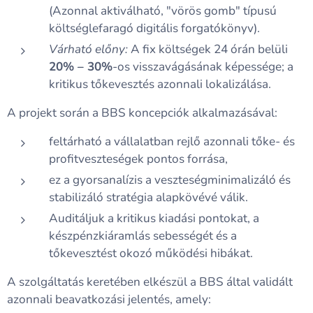
(Azonnal aktiválható, "vörös gomb" típusú
költséglefaragó digitális forgatókönyv).
Várható előny:
A fix költségek 24 órán belüli
20% – 30%
-os visszavágásának képessége; a
kritikus tőkevesztés azonnali lokalizálása.
A projekt során a BBS koncepciók alkalmazásával:
feltárható a vállalatban rejlő azonnali tőke- és
profitveszteségek pontos forrása,
ez a gyorsanalízis a veszteségminimalizáló és
stabilizáló stratégia alapkövévé válik.
Auditáljuk a kritikus kiadási pontokat, a
készpénzkiáramlás sebességét és a
tőkevesztést okozó működési hibákat.
A szolgáltatás keretében elkészül a BBS által validált
azonnali beavatkozási jelentés, amely: