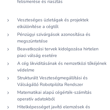
felismerése és riasztás
Veszteséges üzletágak és projektek
elkülönítése a cégtől
Pénzügyi szivárgások azonosítása és
megszüntetése
Beavatkozási tervek kidolgozása hirtelen
piaci válság esetére
A cég likviditásának és nemzetközi tőkéjének
védelme
Strukturált Veszteségmegállítási és
Válságálló Robotpilóta Rendszer
Matematikai alapú cégérték-számítás
operatív adatokból
Hitelképességet javító elemzések és