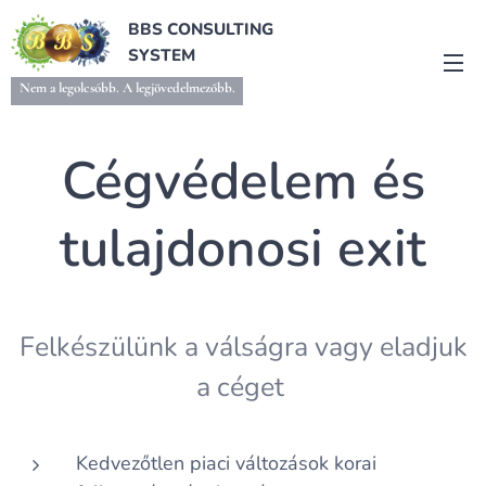
BBS CONSULTING
SYSTEM
Nem a legolcsóbb. A legjövedelmezőbb.
Cégvédelem és
tulajdonosi exit
Felkészülünk a válságra vagy eladjuk
a céget
Kedvezőtlen piaci változások korai