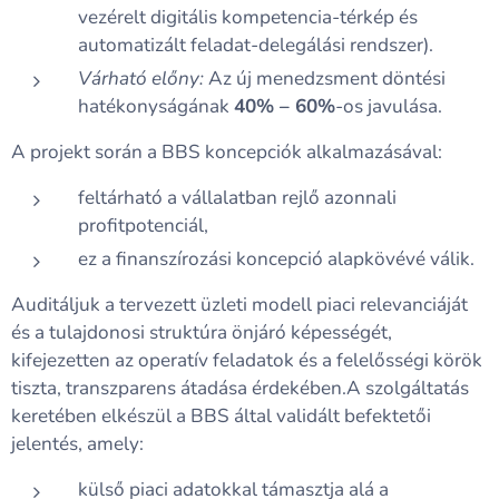
vezérelt digitális kompetencia-térkép és
automatizált feladat-delegálási rendszer).
Várható előny:
Az új menedzsment döntési
hatékonyságának
40% – 60%
-os javulása.
A projekt során a BBS koncepciók alkalmazásával:
feltárható a vállalatban rejlő azonnali
profitpotenciál,
ez a finanszírozási koncepció alapkövévé válik.
Auditáljuk a tervezett üzleti modell piaci relevanciáját
és a tulajdonosi struktúra önjáró képességét,
kifejezetten az operatív feladatok és a felelősségi körök
tiszta, transzparens átadása érdekében.A szolgáltatás
keretében elkészül a BBS által validált befektetői
jelentés, amely:
külső piaci adatokkal támasztja alá a