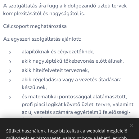
A szolgáltatás ára függ a kidolgozandó üzleti tervek
komplexitásától és nagyságától is.
Célcsoport meghatározása
Az egyszeri szolgáltatás ajánlott:
alapítóknak és cégvezetőknek,
akik nagyléptékű tőkebevonás előtt állnak,
akik hitelfelvételt terveznek,
akik cégeladásra vagy a vezetés átadására
készülnek,
és matematikai pontossággal alátámasztott,
profi piaci logikát követő üzleti tervre, valamint
az új vezetés számára egyértelmű felelősségi-
és döntési jogkörökre van szükségük.
Sütiket használunk, hogy biztosítsuk a weboldal megfelelő
működését és biztonságát, valamint hogy a lehető legjobb