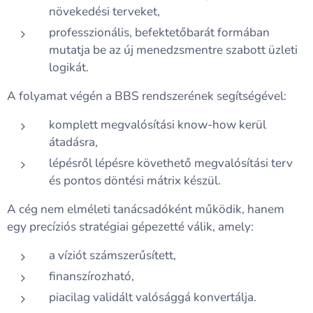
növekedési terveket,
professzionális, befektetőbarát formában
mutatja be az új menedzsmentre szabott üzleti
logikát.
A folyamat végén a BBS rendszerének segítségével:
komplett megvalósítási know-how kerül
átadásra,
lépésről lépésre követhető megvalósítási terv
és pontos döntési mátrix készül.
A cég nem elméleti tanácsadóként működik, hanem
egy precíziós stratégiai gépezetté válik, amely:
a víziót számszerűsített,
finanszírozható,
piacilag validált valósággá konvertálja.