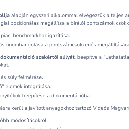
llja
alapján egyszeri alkalommal elvégezzük a teljes 
égiai pozicionálás megállítsa a bírálói pontszámok csök
 piaci benchmarkhoz igazítása.
álás finomhangolása a pontszámcsökkenés megállítására
a
dokumentáció szakértői súlyát
, beépítve a "Láthatat
kat.
 és súly felmérése.
" elemek integrálása.
onyítékok beépítése a dokumentációba.
ásra kerül a javított anyagokhoz tartozó Videós Magyar
őbb módosításokról.