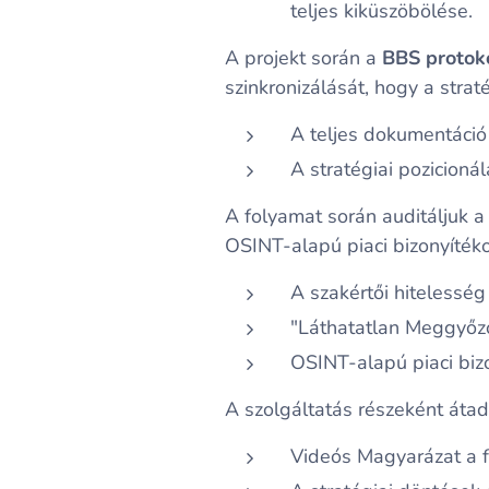
teljes kiküszöbölése.
A projekt során a
BBS protoko
szinkronizálását, hogy a strat
A teljes dokumentáció
A stratégiai pozicion
A folyamat során auditáljuk 
OSINT-alapú piaci bizonyítéko
A szakértői hitelesség
"Láthatatlan Meggyőző
OSINT-alapú piaci biz
A szolgáltatás részeként átad
Videós Magyarázat a f