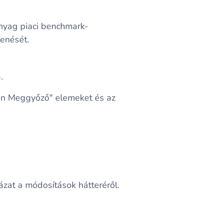
anyag piaci benchmark-
kenését.
.
lan Meggyőző" elemeket és az
ázat a módosítások hátteréről.