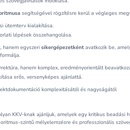
és szövegjavítások indoklása.
oritmusa
segítségével rögzítésre kerül a végleges megv
i ütemterv kialakítása.
orlati lépések összehangolása.
t, hanem egyszeri
sikergépezetként
avatkozik be, amel
formálja.
ektúra, hanem komplex, eredményorientált beavatkoz
ítása erős, versenyképes ajánlattá.
ojektdokumentáció komplexitásától és nagyságától
olyan KKV-knak ajánljuk, amelyek egy kritikus beadási ha
oritmus-szintű mélyelemzésre és professzionális szöveg