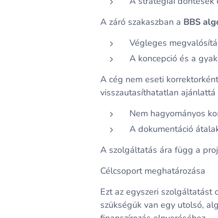
A stratégiai döntések 
A záró szakaszban a
BBS alg
Végleges megvalósítás
A koncepció és a gyak
A cég nem eseti korrektorkén
visszautasíthatatlan ajánlattá 
Nem hagyományos korr
A dokumentáció átalak
A szolgáltatás ára függ a pr
Célcsoport meghatározása
Ezt az egyszeri szolgáltatást 
szükségük van egy utolsó, alg