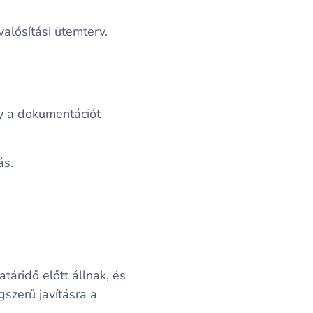
alósítási ütemterv.
y a dokumentációt
ás.
táridő előtt állnak, és
szerű javításra a