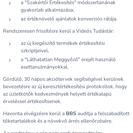
a "Szakértői Értékesítés" módszertanának
gyakorlati alkalmazása,
az értéknövelő ajánlatok konverziós rátája.
Rendszeresen frissítésre kerül a Videós Tudástár:
az új kiegészítő termékek értékesítési
szkriptjeivel,
a "Láthatatlan Meggyőző" erejét használó
esettanulmányokkal.
Gördülő, 30 napos akciótervek segítségével kerülnek
bevezetésre az új keresztértékesítési protokollok, hogy
az üzletkötők kedvezmények helyett értékalapú
érveléssel értékesítsenek.
Havonta elvégzésre kerül a
BBS
auditja a felszabadított
tőketartalékok és a növekvő árrés ellenőrzésére.