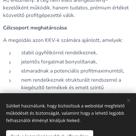
Az eredmény: a cég nem eseti árengedmény-
kezelőként működik, hanem tudatos, prémium értéket
közvetítő profitgépezetté válik.
Célcsoport meghatározása
A megoldás azon KKV-k számára ajánlott, amelyek:
stabil ügyfélkörrel rendelkeznek,
jelentős forgalmat bonyolítanak,
elmaradnak a potenciális profitmaximumtól,
nem rendelkeznek strukturált rendszerrel a
kiegészítő termékek és emelt szintű
szolgáltatások szisztematikus értékesítésére.
Sütiket használunk, hogy biztosítsuk a weboldal megfelelő
működését és biztonságát, valamint hogy a lehető legjobb
felhasználói élményt kínáljuk Neked.
A képeket biztosította:
Pexels