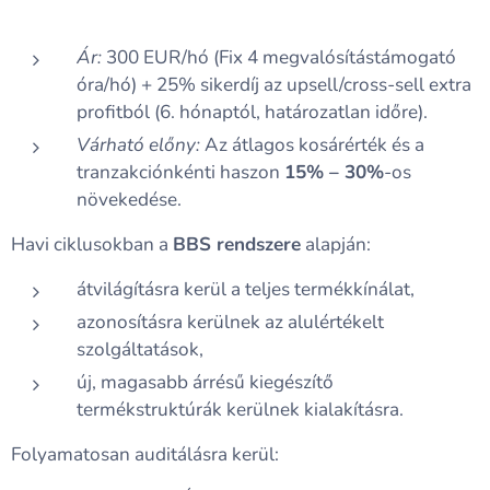
Ár:
300 EUR/hó (Fix 4 megvalósítástámogató
óra/hó) + 25% sikerdíj az upsell/cross-sell extra
profitból (6. hónaptól, határozatlan időre).
Várható előny:
Az átlagos kosárérték és a
tranzakciónkénti haszon
15% – 30%
-os
növekedése.
Havi ciklusokban a
BBS rendszere
alapján:
átvilágításra kerül a teljes termékkínálat,
azonosításra kerülnek az alulértékelt
szolgáltatások,
új, magasabb árrésű kiegészítő
termékstruktúrák kerülnek kialakításra.
Folyamatosan auditálásra kerül: