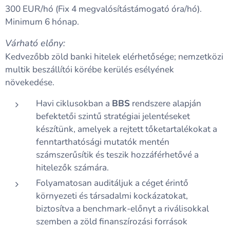
300 EUR/hó (Fix 4 megvalósítástámogató óra/hó).
Minimum 6 hónap.
Várható előny:
Kedvezőbb zöld banki hitelek elérhetősége; nemzetközi
multik beszállítói körébe kerülés esélyének
növekedése.
Havi ciklusokban a
BBS
rendszere alapján
befektetői szintű stratégiai jelentéseket
készítünk, amelyek a rejtett tőketartalékokat a
fenntarthatósági mutatók mentén
számszerűsítik és teszik hozzáférhetővé a
hitelezők számára.
Folyamatosan auditáljuk a céget érintő
környezeti és társadalmi kockázatokat,
biztosítva a benchmark-előnyt a riválisokkal
szemben a zöld finanszírozási források