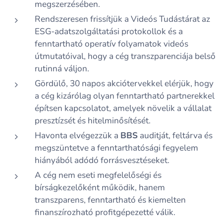
megszerzésében.
Rendszeresen frissítjük a Videós Tudástárat az
ESG-adatszolgáltatási protokollok és a
fenntartható operatív folyamatok videós
útmutatóival, hogy a cég transzparenciája belső
rutinná váljon.
Gördülő, 30 napos akciótervekkel elérjük, hogy
a cég kizárólag olyan fenntartható partnerekkel
építsen kapcsolatot, amelyek növelik a vállalat
presztízsét és hitelminősítését.
Havonta elvégezzük a
BBS
auditját, feltárva és
megszüntetve a fenntarthatósági fegyelem
hiányából adódó forrásvesztéseket.
A cég nem eseti megfelelőségi és
bírságkezelőként működik, hanem
transzparens, fenntartható és kiemelten
finanszírozható profitgépezetté válik.