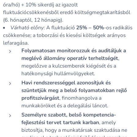
óra/hó) + 10% sikerdíj az igazolt
fluktuációcsökkenésből eredő költségmegtakarításból
(6. hónaptól, 12 hónapig).
Várható előny:
A fluktuáció
25% – 50%
-os radikális
csökkenése; a toborzási és kiesési költségek arányos
lefaragása.
Folyamatosan monitorozzuk és auditáljuk a
meglévő állomány operatív terheltségét
,
megelőzve a kulcsemberek kiégését és a
hatékonysági hullámvölgyeket.
Havi rendszerességgel azonosítjuk és
szüntetjük meg a belső folyamatokban rejlő
profitszivárgást
, finomhangolva a
munkaköröket és a delegálási láncot.
Személyre szabott, belső kompetencia-
fejlesztési tervet tartunk karban
, amely
biztosítja, hogy a munkatársak szaktudása ne