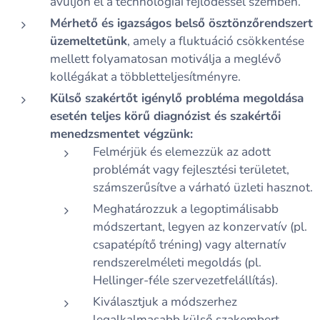
avuljon el a technológiai fejlődéssel szemben.
Mérhető és igazságos belső ösztönzőrendszert
üzemeltetünk
, amely a fluktuáció csökkentése
mellett folyamatosan motiválja a meglévő
kollégákat a többletteljesítményre.
Külső szakértőt igénylő probléma megoldása
esetén teljes körű diagnózist és szakértői
menedzsmentet végzünk:
Felmérjük és elemezzük az adott
problémát vagy fejlesztési területet,
számszerűsítve a várható üzleti hasznot.
Meghatározzuk a legoptimálisabb
módszertant, legyen az konzervatív (pl.
csapatépítő tréning) vagy alternatív
rendszerelméleti megoldás (pl.
Hellinger-féle szervezetfelállítás).
Kiválasztjuk a módszerhez
legalkalmasabb külső szakembert,