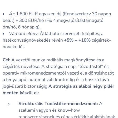
Ár:
1 800 EUR egyszeri díj (Rendszerterv 30 napon
belül) + 300 EUR/hó (Fix 4 megvalósítástámogató
óra/hó, 6 hónapig).
Várható előny:
Átlátható szervezeti felépítés; a
hatékonyságnövekedés révén
+5% – +10%
cégérték-
növekedés.
Cél:
A vezetői munka radikális megkönnyítése és a
cégérték növelése. A stratégia a napi "tűzoltástól" és
operatív mikromenedzsmenttől vezeti el a döntéshozót
a tényalapú, automatizált kontrollig és a hosszú távú
jogi-üzleti biztonságig.
A stratégia az alábbi négy pillér
mentén készül el:
Strukturális Tudástőke-menedzsment:
A
szellemi vagyon és know-how
rendszerezésének és céges értékké alakításának