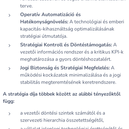
terve.
Operatív Automatizáció és
Hatékonyságnövelés:
A technológiai és emberi
kapacitás-kihasználtság optimalizálásának
stratégiai útmutatója.
Stratégiai Kontroll és Döntéstámogatás:
A
vezetői információs rendszer és a kritikus KPI-k
meghatározása a gyors döntéshozatalért.
Jogi Biztonság és Stratégiai Megfelelés:
A
működési kockázatok minimalizálása és a jogi
stabilitás megteremtésének keretrendszere.
A stratégia díja többek között az alábbi tényezőktől
függ:
a vezetői döntési szintek számától és a
szervezeti hierarchia összetettségétől,
a vállalat jelenlegi technológiai érettségétől és