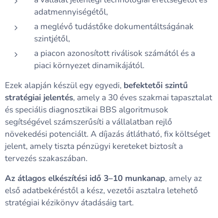
adatmennyiségétől,
a meglévő tudástőke dokumentáltságának
szintjétől,
a piacon azonosított riválisok számától és a
piaci környezet dinamikájától.
Ezek alapján készül egy egyedi,
befektetői szintű
stratégiai jelentés
, amely a 30 éves szakmai tapasztalat
és speciális diagnosztikai BBS algoritmusok
segítségével számszerűsíti a vállalatban rejlő
növekedési potenciált. A díjazás átlátható, fix költséget
jelent, amely tiszta pénzügyi kereteket biztosít a
tervezés szakaszában.
Az átlagos elkészítési idő 3–10 munkanap
, amely az
első adatbekéréstől a kész, vezetői asztalra letehető
stratégiai kézikönyv átadásáig tart.