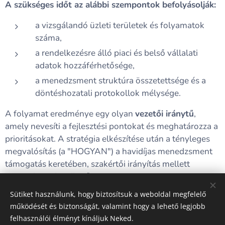
A szükséges időt az alábbi szempontok befolyásolják:
a vizsgálandó üzleti területek és folyamatok
száma,
a rendelkezésre álló piaci és belső vállalati
adatok hozzáférhetősége,
a menedzsment struktúra összetettsége és a
döntéshozatali protokollok mélysége.
A folyamat eredménye egy olyan
vezetői iránytű
,
amely nevesíti a fejlesztési pontokat és meghatározza a
prioritásokat. A stratégia elkészítése után a tényleges
megvalósítás (a "HOGYAN") a havidíjas menedzsment
támogatás keretében, szakértői irányítás mellett
azonnal megkezdhető.
Sütiket használunk, hogy biztosítsuk a weboldal megfelelő
működését és biztonságát, valamint hogy a lehető legjobb
felhasználói élményt kínáljuk Neked.