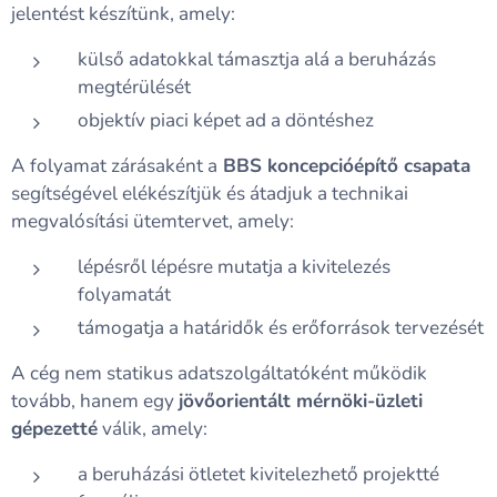
jelentést készítünk, amely:
külső adatokkal támasztja alá a beruházás
megtérülését
objektív piaci képet ad a döntéshez
A folyamat zárásaként a
BBS koncepcióépítő csapata
segítségével elékészítjük és átadjuk a technikai
megvalósítási ütemtervet, amely:
lépésről lépésre mutatja a kivitelezés
folyamatát
támogatja a határidők és erőforrások tervezését
A cég nem statikus adatszolgáltatóként működik
tovább, hanem egy
jövőorientált mérnöki-üzleti
gépezetté
válik, amely:
a beruházási ötletet kivitelezhető projektté