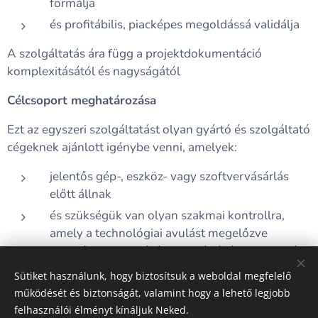
formálja
és profitábilis, piacképes megoldássá validálja
A szolgáltatás ára függ a projektdokumentáció
komplexitásától és nagyságától
Célcsoport meghatározása
Ezt az egyszeri szolgáltatást olyan gyártó és szolgáltató
cégeknek ajánlott igénybe venni, amelyek:
jelentős gép-, eszköz- vagy szoftvervásárlás
előtt állnak
és szükségük van olyan szakmai kontrollra,
amely a technológiai avulást megelőzve
biztosítja a beruházás hosszú távú piaci sikerét
Sütiket használunk, hogy biztosítsuk a weboldal megfelelő
működését és biztonságát, valamint hogy a lehető legjobb
felhasználói élményt kínáljuk Neked.