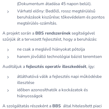
(Dokumentum átadása 45 napon belül).
Várható előny:
Bedőlő, rossz megtérülésű
beruházások kiszűrése; tőkevédelem és pontos
megtérülés-számítás.
A projekt során a
BBS rendszerének
segítségével
szűrjük át a tervezett fejlesztést, hogy a beruházás:
ne csak a meglévő hiányokat pótolja
hanem jövőálló technológiai bázist teremtsen
Auditáljuk a
fejlesztés operatív illeszkedését
, így:
átláthatóvá válik a fejlesztés napi működésbe
illesztése
időben azonosíthatók a kockázatok és
hiányosságok
A szolgáltatás részeként a
BBS
által hitelesített piaci