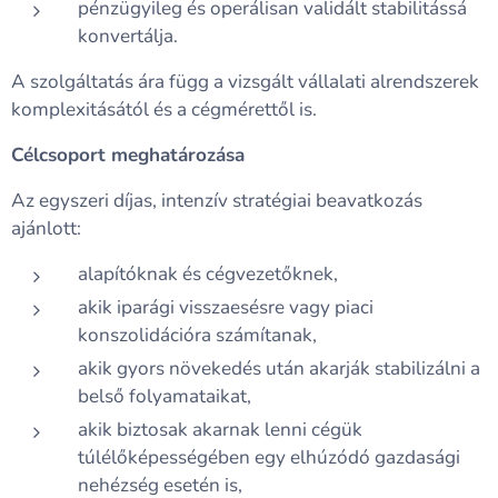
pénzügyileg és operálisan validált stabilitássá
konvertálja.
A szolgáltatás ára függ a vizsgált vállalati alrendszerek
komplexitásától és a cégmérettől is.
Célcsoport meghatározása
Az egyszeri díjas, intenzív stratégiai beavatkozás
ajánlott:
alapítóknak és cégvezetőknek,
akik iparági visszaesésre vagy piaci
konszolidációra számítanak,
akik gyors növekedés után akarják stabilizálni a
belső folyamataikat,
akik biztosak akarnak lenni cégük
túlélőképességében egy elhúzódó gazdasági
nehézség esetén is,