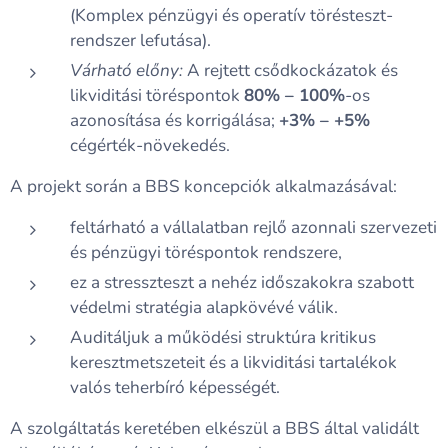
(Komplex pénzügyi és operatív törésteszt-
rendszer lefutása).
Várható előny:
A rejtett csődkockázatok és
likviditási töréspontok
80% – 100%
-os
azonosítása és korrigálása;
+3% – +5%
cégérték-növekedés.
A projekt során a BBS koncepciók alkalmazásával:
feltárható a vállalatban rejlő azonnali szervezeti
és pénzügyi töréspontok rendszere,
ez a stresszteszt a nehéz időszakokra szabott
védelmi stratégia alapkövévé válik.
Auditáljuk a működési struktúra kritikus
keresztmetszeteit és a likviditási tartalékok
valós teherbíró képességét.
A szolgáltatás keretében elkészül a BBS által validált