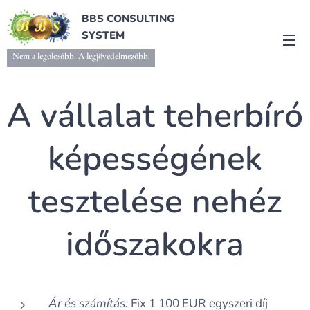
BBS CONSULTING
SYSTEM
Nem a legolcsóbb. A legjövedelmezőbb.
A vállalat teherbíró
képességének
tesztelése nehéz
időszakokra
Ár és számítás:
Fix 1 100 EUR egyszeri díj