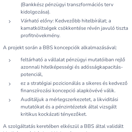
(Bankkész pénzügyi transzformációs terv
kidolgozása).
Várható előny:
Kedvezőbb hitelbírálat; a
kamatköltségek csökkentése révén javuló tiszta
profitnövekmény.
A projekt során a BBS koncepciók alkalmazásával:
feltárható a vállalat pénzügyi mutatóiban rejlő
azonnali hitelképességi és adósságkapacitás-
potenciál,
ez a stratégiai pozicionálás a sikeres és kedvező
finanszírozási koncepció alapkövévé válik.
Auditáljuk a mérlegszerkezetet, a likviditási
mutatókat és a pénzintézetek által vizsgált
kritikus kockázati tényezőket.
A szolgáltatás keretében elkészül a BBS által validált