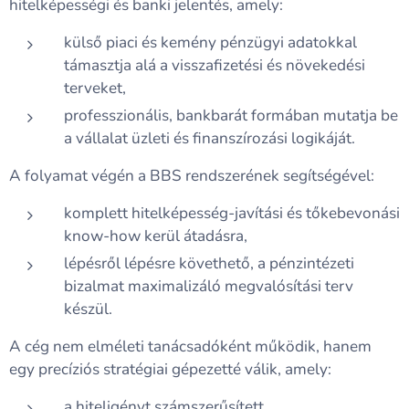
hitelképességi és banki jelentés, amely:
külső piaci és kemény pénzügyi adatokkal
támasztja alá a visszafizetési és növekedési
terveket,
professzionális, bankbarát formában mutatja be
a vállalat üzleti és finanszírozási logikáját.
A folyamat végén a BBS rendszerének segítségével:
komplett hitelképesség-javítási és tőkebevonási
know-how kerül átadásra,
lépésről lépésre követhető, a pénzintézeti
bizalmat maximalizáló megvalósítási terv
készül.
A cég nem elméleti tanácsadóként működik, hanem
egy precíziós stratégiai gépezetté válik, amely:
a hiteligényt számszerűsített,