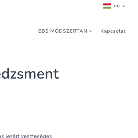
HU
BBS MÓDSZERTAN
Kapcsolat
edzsment
s lezárt veszteséges