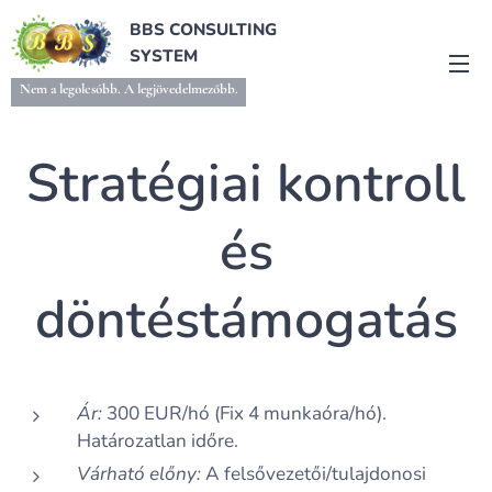
BBS CONSULTING
SYSTEM
Nem a legolcsóbb. A legjövedelmezőbb.
Stratégiai kontroll
és
döntéstámogatás
Ár:
300 EUR/hó (Fix 4 munkaóra/hó).
Határozatlan időre.
Várható előny:
A felsővezetői/tulajdonosi