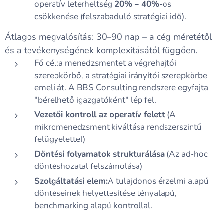
operatív leterheltség
20% – 40%
-os
csökkenése (felszabaduló stratégiai idő).
Átlagos megvalósítás: 30–90 nap – a cég méretétől
és a tevékenységének komplexitásától függően.
Fő cél:a menedzsmentet a végrehajtói
szerepkörből a stratégiai irányítói szerepkörbe
emeli át. A BBS Consulting rendszere egyfajta
"bérelhető igazgatóként" lép fel.
Vezetői kontroll az operatív felett
(A
mikromenedzsment kiváltása rendszerszintű
felügyelettel)
Döntési folyamatok strukturálása
(Az ad-hoc
döntéshozatal felszámolása)
Szolgáltatási elem:
A tulajdonos érzelmi alapú
döntéseinek helyettesítése tényalapú,
benchmarking alapú kontrollal.