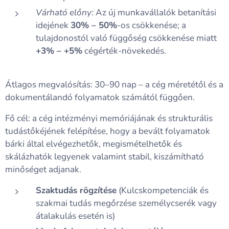
Várható előny:
Az új munkavállalók betanítási
idejének
30% – 50%
-os csökkenése; a
tulajdonostól való függőség csökkenése miatt
+3% – +5%
cégérték-növekedés.
Átlagos megvalósítás: 30–90 nap – a cég méretétől és a
dokumentálandó folyamatok számától függően.
Fő cél: a cég intézményi memóriájának és strukturális
tudástőkéjének felépítése, hogy a bevált folyamatok
bárki által elvégezhetők, megismételhetők és
skálázhatók legyenek valamint stabil, kiszámítható
minőséget adjanak.
Szaktudás rögzítése
(Kulcskompetenciák és
szakmai tudás megőrzése személycserék vagy
átalakulás esetén is)