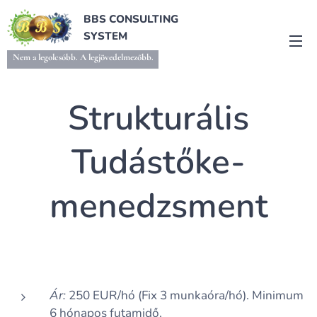
BBS CONSULTING
SYSTEM
Nem a legolcsóbb. A legjövedelmezőbb.
Strukturális
Tudástőke-
menedzsment
Ár:
250 EUR/hó (Fix 3 munkaóra/hó). Minimum
6 hónapos futamidő.