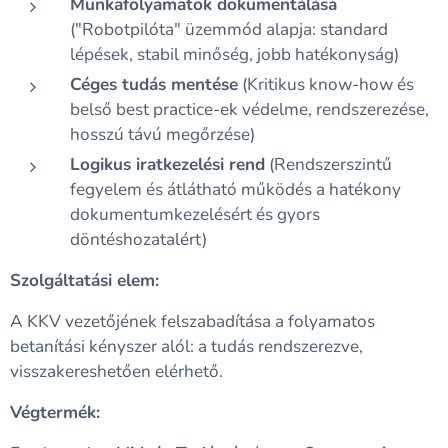
Munkafolyamatok dokumentálása
("Robotpilóta" üzemmód alapja: standard
lépések, stabil minőség, jobb hatékonyság)
Céges tudás mentése
(Kritikus know-how és
belső best practice-ek védelme, rendszerezése,
hosszú távú megőrzése)
Logikus iratkezelési rend
(Rendszerszintű
fegyelem és átlátható működés a hatékony
dokumentumkezelésért és gyors
döntéshozatalért)
Szolgáltatási elem:
A KKV vezetőjének felszabadítása a folyamatos
betanítási kényszer alól: a tudás rendszerezve,
visszakereshetően elérhető.
Végtermék: