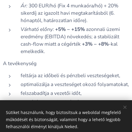
Ár:
300 EUR/hó (Fix 4 munkaóra/hó) + 20%
sikerdíj az igazolt havi megtakarításból (6.
hónaptól, határozatlan időre).
Várható előny:
+5% – +15%
azonnali üzemi
eredmény (EBITDA) növekedés; a stabilizált
cash-flow miatt a cégérték
+3% – +8%
-kal
emelkedik.
A tevékenység
feltárja az időbeli és pénzbeli veszteségeket,
optimalizálja a veszteséget okozó folyamatokat,
felszabadítja a vezetői időt,
megállítja a profitszivárgást.
Sütiket használunk, hogy biztosítsuk a weboldal megfelelő
működését és biztonságát, valamint hogy a lehető legjobb
felhasználói élményt kínáljuk Neked.