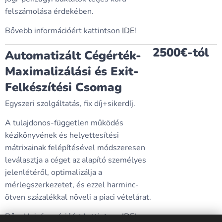
felszámolása érdekében.
Bővebb információért kattintson
IDE
!
2500€-tól
Automatizált Cégérték-
Maximalizálási és Exit-
Felkészítési Csomag
Egyszeri szolgáltatás, fix díj+sikerdíj.
A tulajdonos-független működés
kézikönyvének és helyettesítési
mátrixainak felépítésével módszeresen
leválasztja a céget az alapító személyes
jelenlétéről, optimalizálja a
mérlegszerkezetet, és ezzel harminc-
ötven százalékkal növeli a piaci vételárat.
Bővebb információért kattintson
IDE
!