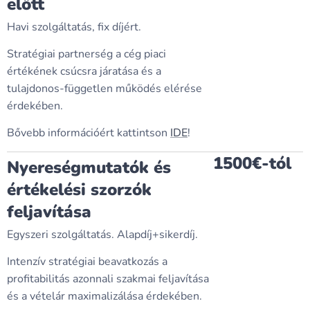
előtt
Havi szolgáltatás, fix díjért.
Stratégiai partnerség a cég piaci
értékének csúcsra járatása és a
tulajdonos-független működés elérése
érdekében.
Bővebb információért kattintson
IDE
!
1500€-tól
Nyereségmutatók és
értékelési szorzók
feljavítása
Egyszeri szolgáltatás. Alapdíj+sikerdíj.
Intenzív stratégiai beavatkozás a
profitabilitás azonnali szakmai feljavítása
és a vételár maximalizálása érdekében.