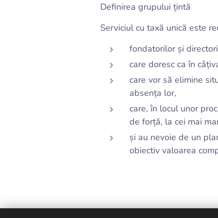
Definirea grupului țintă
Serviciul cu taxă unică este r
fondatorilor și director
care doresc ca în câțiv
care vor să elimine sit
absența lor,
care, în locul unor pr
de forță, la cei mai mar
și au nevoie de un pla
obiectiv valoarea comp