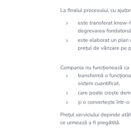
La finalul procesului, cu ajuto
este transferat know-
degrevarea fondatorul
este elaborat un plan 
prețul de vânzare pe p
Compania nu funcționează ca un
transformă o funcționa
sistem cuantificat,
care poate crește demo
și o convertește într-o
Prețul serviciului depinde atâ
ce urmează a fi pregătită.