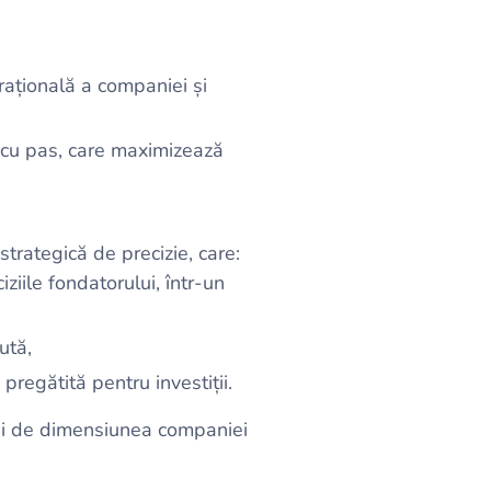
ațională a companiei și
s cu pas, care maximizează
trategică de precizie, care:
iile fondatorului, într-un
ută,
pregătită pentru investiții.
t și de dimensiunea companiei