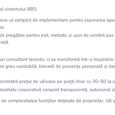
rul sistemului BBS:
how-ul complet de implementare pentru separarea oper
ui,
de pregătire pentru exit, metodic și ușor de urmărit pa
iață.
 consultant teoretic, ci se transformă într-o mașinărie s
re greu vandabilă, blocată de prezența personală și deciz
nstrabil prețul de vânzare pe piață chiar cu 30–50 la s
 realitate corporativă complet transparentă, autonomă și 
t de complexitatea funcțiilor deținute de proprietar, câ