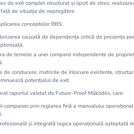
s de exit complet structurat și lipsit de stres; realizar
față de situația de nepregătire.
 aplicarea conceptelor BBS:
valorizarea cauzată de dependența critică de prezența pe
ptimizată,
tra de temelie a unei companii independente de proprie
ă.
le de conducere, matricile de înlocuire existente, structur
iminuează potențialul de exit.
borat raportul validat de Future-Proof Működés, care:
rii companiei prin reglarea fină a manualului operaționa
i,
rofesională și integrată logica operațională așteptată de 