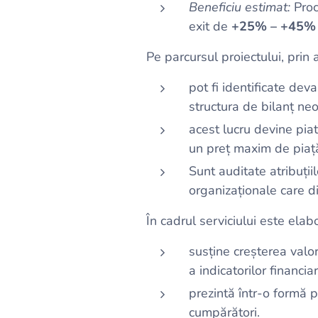
Beneficiu estimat:
Proce
exit de
+25% – +45%
Pe parcursul proiectului, prin
pot fi identificate de
structura de bilanț neo
acest lucru devine pia
un preț maxim de piaț
Sunt auditate atribuții
organizaționale care d
În cadrul serviciului este ela
susține creșterea valo
a indicatorilor financiar
prezintă într-o formă p
cumpărători.