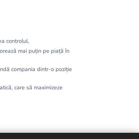
a controlul,
lorează mai puțin pe piață în
vândă compania dintr-o poziție
atică, care să maximizeze