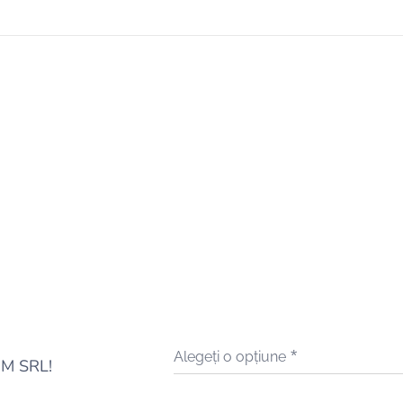
Alegeți o opțiune
EM SRL!