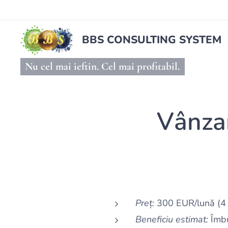
BBS CONSULTING SYSTEM
Nu cel mai ieftin. Cel mai profitabil.
Vânzar
Preț:
300 EUR/lună (4 o
Beneficiu estimat:
Îmbu