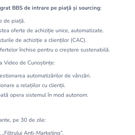
grat BBS de intrare pe piață și sourcing
:
e de piață.
ea oferte de achiziție unice, automatizate.
urile de achiziție a clienților (CAC).
ertelor închise pentru o creștere sustenabilă.
ca Video de Cunoștințe:
stionarea automatizărilor de vânzări.
are a relațiilor cu clienții.
oată opera sistemul în mod autonom.
ante, pe 30 de zile:
„Filtrului Anti-Marketing”.