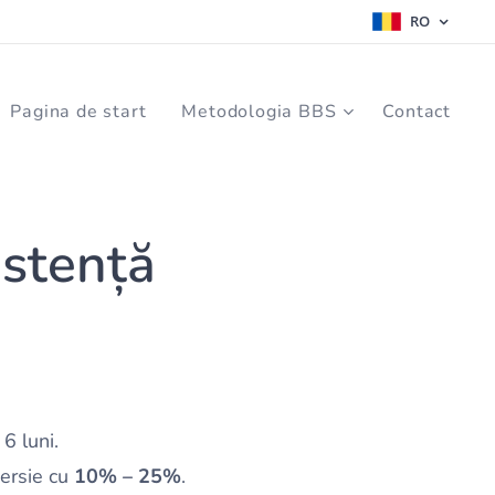
RO
Pagina de start
Metodologia BBS
Contact
istență
6 luni.
versie cu
10% – 25%
.