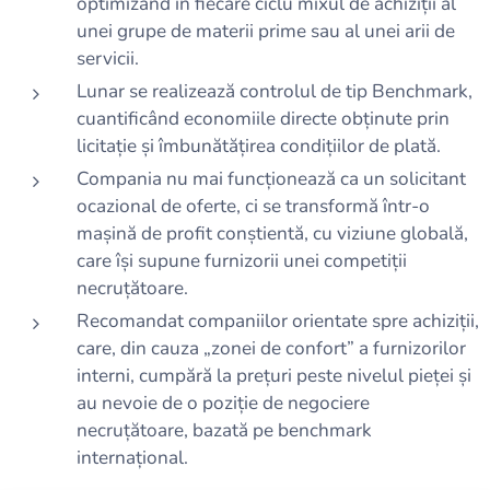
optimizând în fiecare ciclu mixul de achiziții al
unei grupe de materii prime sau al unei arii de
servicii.
Lunar se realizează controlul de tip Benchmark,
cuantificând economiile directe obținute prin
licitație și îmbunătățirea condițiilor de plată.
Compania nu mai funcționează ca un solicitant
ocazional de oferte, ci se transformă într-o
mașină de profit conștientă, cu viziune globală,
care își supune furnizorii unei competiții
necruțătoare.
Recomandat companiilor orientate spre achiziții,
care, din cauza „zonei de confort” a furnizorilor
interni, cumpără la prețuri peste nivelul pieței și
au nevoie de o poziție de negociere
necruțătoare, bazată pe benchmark
internațional.