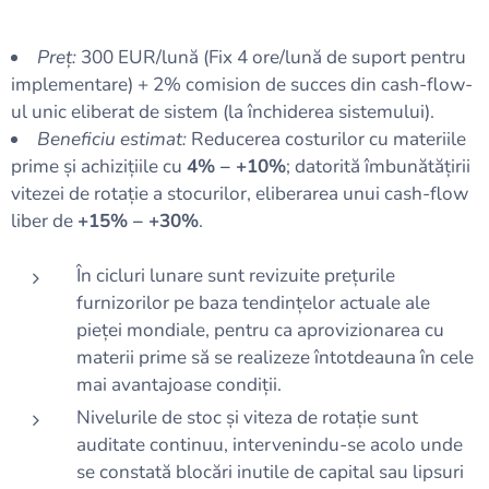
Preț:
300 EUR/lună (Fix 4 ore/lună de suport pentru
implementare) + 2% comision de succes din cash-flow-
ul unic eliberat de sistem (la închiderea sistemului).
Beneficiu estimat:
Reducerea costurilor cu materiile
prime și achizițiile cu
4% – +10%
; datorită îmbunătățirii
vitezei de rotație a stocurilor, eliberarea unui cash-flow
liber de
+15% – +30%
.
În cicluri lunare sunt revizuite prețurile
furnizorilor pe baza tendințelor actuale ale
pieței mondiale, pentru ca aprovizionarea cu
materii prime să se realizeze întotdeauna în cele
mai avantajoase condiții.
Nivelurile de stoc și viteza de rotație sunt
auditate continuu, intervenindu-se acolo unde
se constată blocări inutile de capital sau lipsuri