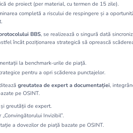
ă de proiect (per material, cu termen de 15 zile).
minarea completă a riscului de respingere și a oportunită
.
protocolului BBS
, se realizează o singură dată sincroni
astfel încât poziționarea strategică să oprească scădere
mentații la benchmark-urile de piață.
strategice pentru a opri scăderea punctajelor.
uditează
greutatea de expert a documentației
, integrâ
ă bazate pe OSINT.
 și greutății de expert.
„Convingătorului Invizibil”.
tație a dovezilor de piață bazate pe OSINT.