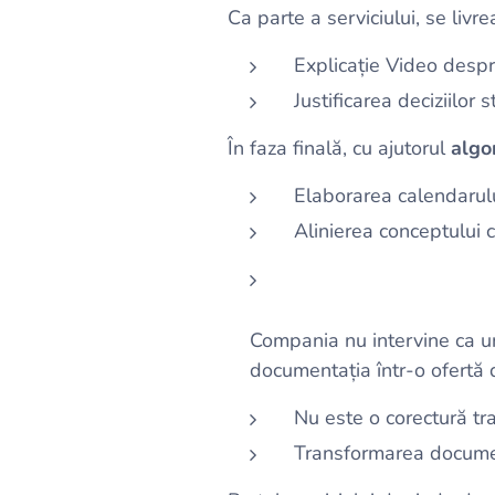
Ca parte a serviciului, se livr
Explicație Video despre
Justificarea deciziilor s
În faza finală, cu ajutorul
algo
Elaborarea calendarulu
Alinierea conceptului cu
Compania nu intervine ca un
documentația într-o ofertă 
Nu este o corectură tra
Transformarea document