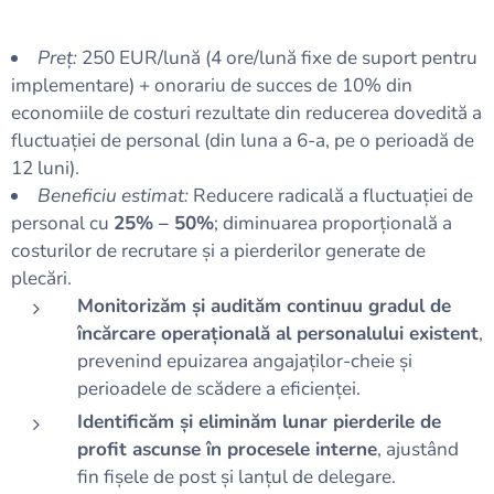
Preț:
250 EUR/lună (4 ore/lună fixe de suport pentru
implementare) + onorariu de succes de 10% din
economiile de costuri rezultate din reducerea dovedită a
fluctuației de personal (din luna a 6-a, pe o perioadă de
12 luni).
Beneficiu estimat:
Reducere radicală a fluctuației de
personal cu
25% – 50%
; diminuarea proporțională a
costurilor de recrutare și a pierderilor generate de
plecări.
Monitorizăm și audităm continuu gradul de
încărcare operațională al personalului existent
,
prevenind epuizarea angajaților-cheie și
perioadele de scădere a eficienței.
Identificăm și eliminăm lunar pierderile de
profit ascunse în procesele interne
, ajustând
fin fișele de post și lanțul de delegare.