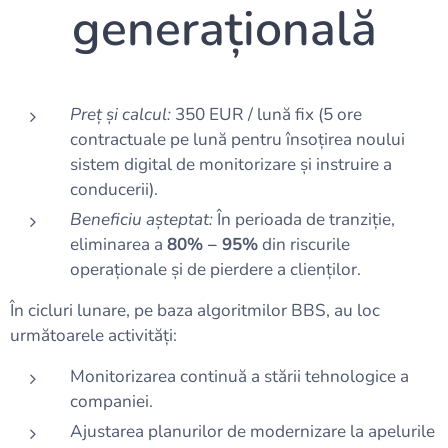
generațională
Preț și calcul:
350 EUR / lună fix (5 ore
contractuale pe lună pentru însoțirea noului
sistem digital de monitorizare și instruire a
conducerii).
Beneficiu așteptat:
În perioada de tranziție,
eliminarea a
80% – 95%
din riscurile
operaționale și de pierdere a clienților.
În cicluri lunare, pe baza algoritmilor BBS, au loc
următoarele activități:
Monitorizarea continuă a stării tehnologice a
companiei.
Ajustarea planurilor de modernizare la apelurile