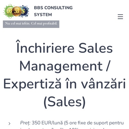
BBS CONSULTING
SYSTEM
Nu cel mai ieftin. Cel mai profitabil.
Închiriere Sales
Management /
Expertiză în vânzări
(Sales)
Preț:
350 EUR/lună (5 ore fixe de suport pentru