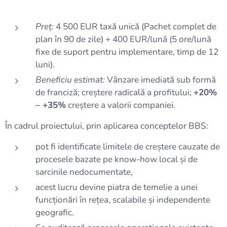
Preț:
4 500 EUR taxă unică (Pachet complet de
plan în 90 de zile) + 400 EUR/lună (5 ore/lună
fixe de suport pentru implementare, timp de 12
luni).
Beneficiu estimat:
Vânzare imediată sub formă
de franciză; creștere radicală a profitului;
+20%
– +35%
creștere a valorii companiei.
În cadrul proiectului, prin aplicarea conceptelor BBS:
pot fi identificate limitele de creștere cauzate de
procesele bazate pe know-how local și de
sarcinile nedocumentate,
acest lucru devine piatra de temelie a unei
funcționări în rețea, scalabile și independente
geografic.