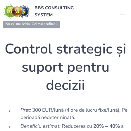
BBS CONSULTING
SYSTEM
Nu cel mai ieftin. Cel mai profitabil.
Control strategic și
suport pentru
decizii
Preț:
300 EUR/lună (4 ore de lucru fixe/lună). Pe
perioadă nedeterminată.
Beneficiu estimat:
Reducerea cu
20% – 40%
a