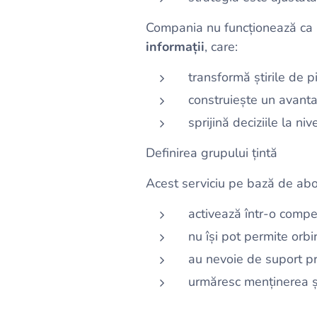
Compania nu funcționează ca u
informații
, care:
transformă știrile de pi
construiește un avantaj
sprijină deciziile la ni
Definirea grupului țintă
Acest serviciu pe bază de ab
activează într-o compet
nu își pot permite orbir
au nevoie de suport pro
urmăresc menținerea și