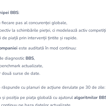
hipei BBS
:
 fiecare pas al concurenței globale,
ectiv la schimbările pieței, ci modelează activ competiți
de piață prin intervenții țintite și rapide.
companiei
este auditată în mod continuu:
 de diagnostic
BBS
,
benchmark actualizate,
or două surse de date.
 răspunde cu planuri de acțiune derulate pe 30 de zile:
 și poziția pe piața globală cu ajutorul
algoritmilor BB
 continuu pe baza datelor actualizate.