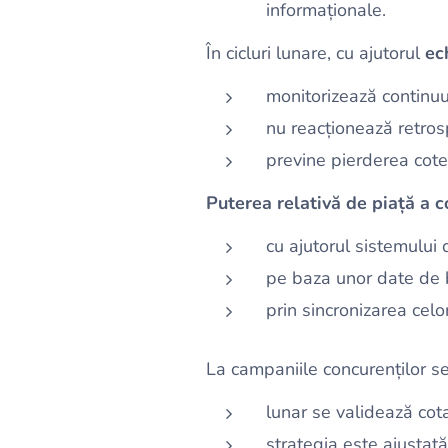
informaționale.
În cicluri lunare, cu ajutorul
ec
monitorizează continuu
nu reacționează retrosp
previne pierderea cotei 
Puterea relativă de piață a 
cu ajutorul sistemului
pe baza unor date de 
prin sincronizarea cel
La campaniile concurenților se
lunar se validează cota
strategia este ajustată