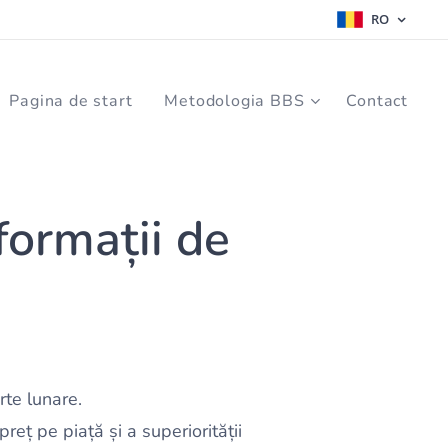
RO
Pagina de start
Metodologia BBS
Contact
formații de
te lunare.
eț pe piață și a superiorității