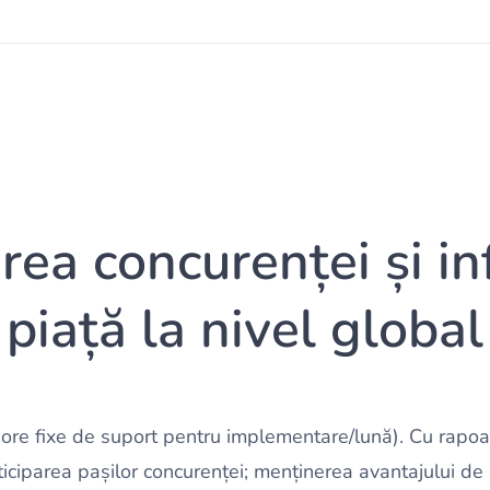
rea concurenței și in
piață la nivel global
re fixe de suport pentru implementare/lună). Cu rapoar
ciparea pașilor concurenței; menținerea avantajului de pr