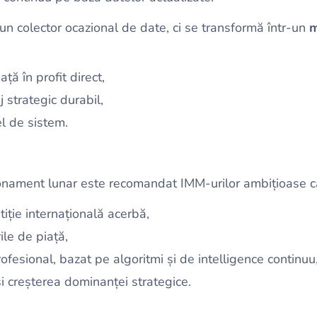
n colector ocazional de date, ci se transformă într-un
m
ață în profit direct,
 strategic durabil,
vel de sistem.
onament lunar este recomandat IMM-urilor ambițioase c
iție internațională acerbă,
ile de piață,
fesional, bazat pe algoritmi și de intelligence continuu
 creșterea dominanței strategice.