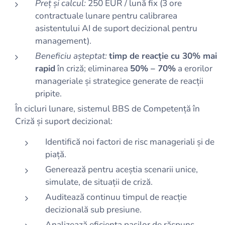
Preț și calcul:
250 EUR / lună fix (3 ore
contractuale lunare pentru calibrarea
asistentului AI de suport decizional pentru
management).
Beneficiu așteptat:
timp de reacție cu 30% mai
rapid
în criză; eliminarea
50% – 70%
a erorilor
manageriale și strategice generate de reacții
pripite.
În cicluri lunare, sistemul BBS de Competență în
Criză și suport decizional:
Identifică noi factori de risc manageriali și de
piață.
Generează pentru aceștia scenarii unice,
simulate, de situații de criză.
Auditează continuu timpul de reacție
decizională sub presiune.
Analizează eficiența pașilor de răspuns