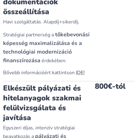
dokumentációk
összeállítása
Havi szolgáltatás. Alapdíj+sikerdíj.
tőkebevonási
Stratégiai partnerség a
képesség maximalizálása és a
technológiai modernizáció
finanszírozása
érdekében.
Bővebb információért kattintson
IDE!
800€-tól
Elkészült pályázati és
hitelanyagok szakmai
felülvizsgálata és
javítása
Egyszeri díjas, intenzív stratégiai
pályázati és
beavatkozás a