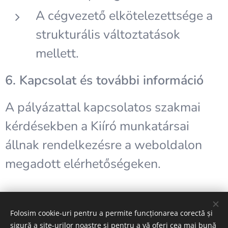
A cégvezető elkötelezettsége a
strukturális változtatások
mellett.
6. Kapcsolat és további információ
A pályázattal kapcsolatos szakmai
kérdésekben a Kiíró munkatársai
állnak rendelkezésre a weboldalon
megadott elérhetőségeken.
Folosim cookie-uri pentru a permite funcționarea corectă și
A képeket biztosította:
Pexels
sigură a site-urilor noastre și pentru a vă oferi cea mai bună