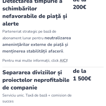
Detectarea timpurie a
200€
schimbărilor
nefavorabile de piață și
alerte
Parteneriat strategic pe bază de
neutralizarea
abonament lunar pentru
amenințărilor externe de piață și
menținerea stabilității afacerii
.
Pentru mai multe informații, click
AICI
!
de la
Separarea diviziilor și
1 500€
proiectelor neprofitabile
de companie
Serviciu unic. Taxă de bază + comision de
succes