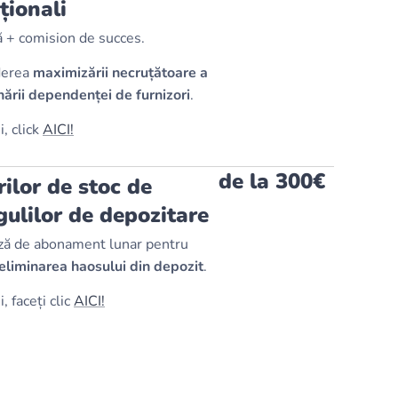
ționali
ză + comision de succes.
ederea
maximizării necruțătoare a
inării dependenței de furnizori
.
, click
AICI!
de la 300€
rilor de stoc de
gulilor de depozitare
ază de abonament lunar pentru
 eliminarea haosului din depozit
.
 faceți clic
AICI!