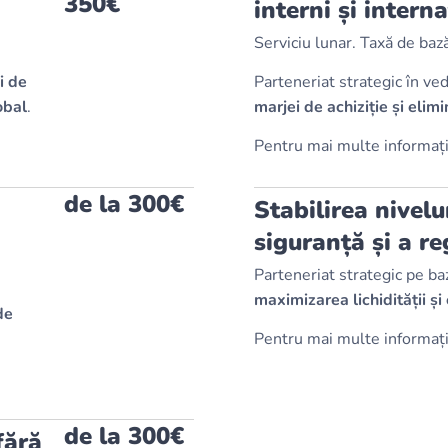
350€
interni și interna
Serviciu lunar. Taxă de ba
i de
Parteneriat strategic în v
obal
.
marjei de achiziție și elim
Pentru mai multe informații
de la 300€
Stabilirea nivelu
siguranță și a re
Parteneriat strategic pe b
maximizarea lichidității și
de
Pentru mai multe informații,
de la 300€
fără