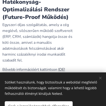
Hatékonyság-
Optimalizálási Rendszer
(Future-Proof Működés)
Egyszeri díjas szolgáltatás, amely a cég
meglévő, silószerűen működő szoftvereit
(ERP, CRM, számlázók) hangolja össze és
köti össze, amivel a manuális
adatmásolások felszámolásával akár
harminc százaléknyi irodai munkaidőt
szabadít fel.
Bővebb információért kattintson
IDE!
Sütiket használunk, hogy biztosítsuk a weboldal megfelelő
működését és biztonságát, valamint hogy a lehető legjobb
felhasználói élményt kínáljuk Neked.
A képeket biztosította:
Pexels