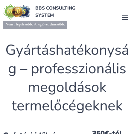
BBS CONSULTING
SYSTEM
Nem a legolcsóbb. A legjövedelmezőbb.
Gyártáshatékonysá
g – professzionális
megoldások
termelőcégeknek
350€-tól