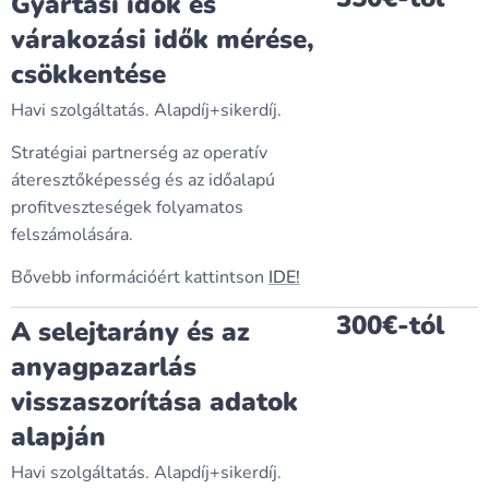
Gyártási idők és
várakozási idők mérése,
csökkentése
Havi szolgáltatás. Alapdíj+sikerdíj.
Stratégiai partnerség az operatív
áteresztőképesség és az időalapú
profitveszteségek folyamatos
felszámolására.
Bővebb információért kattintson
IDE!
300€-tól
A selejtarány és az
anyagpazarlás
visszaszorítása adatok
alapján
Havi szolgáltatás. Alapdíj+sikerdíj.