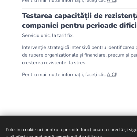
Pentru mai multe informații, faceți clic
AICI
!
Testarea capacității de rezistenț
companiei pentru perioade difici
Serviciu unic, la tarif fix.
Intervenție strategică intensivă pentru identificarea
de rupere organizaționale și financiare, precum și pe
creșterea rezistenței la stres.
Pentru mai multe informații, faceți clic
AICI
!
Folosim cookie-uri pentru a permite funcționarea corectă și sigu
A képeket biztosította:
Pexels
a vă oferi cea mai bună experiență de utilizare.