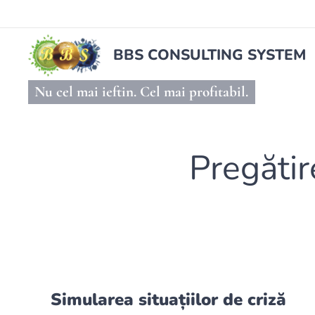
BBS CONSULTING SYSTEM
Nu cel mai ieftin. Cel mai profitabil.
Pregătir
Simularea situațiilor de criză