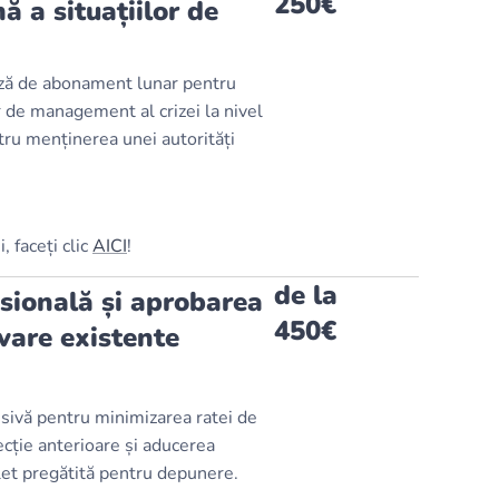
250€
ă a situațiilor de
ază de abonament lunar pentru
de management al crizei la nivel
ru menținerea unei autorități
 faceți clic
AICI
!
de la
esională și aprobarea
450€
lvare existente
nsivă pentru minimizarea ratei de
ecție anterioare și aducerea
let pregătită pentru depunere.