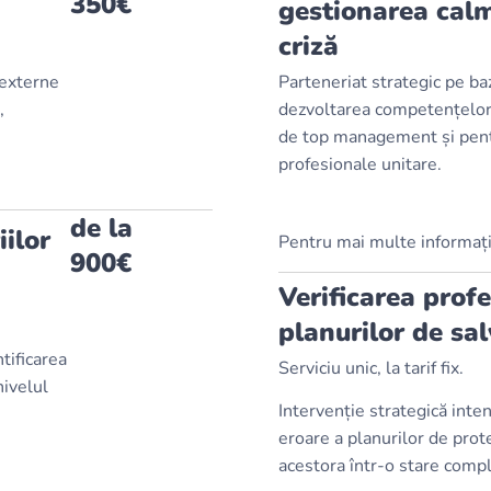
350€
gestionarea calm
criză
 externe
Parteneriat strategic pe b
,
dezvoltarea competențelor 
de top management și pent
profesionale unitare.
de la
iilor
Pentru mai multe informații,
900€
Verificarea prof
planurilor de sa
tificarea
Serviciu unic, la tarif fix.
nivelul
Intervenție strategică inte
eroare a planurilor de prot
acestora într-o stare comp