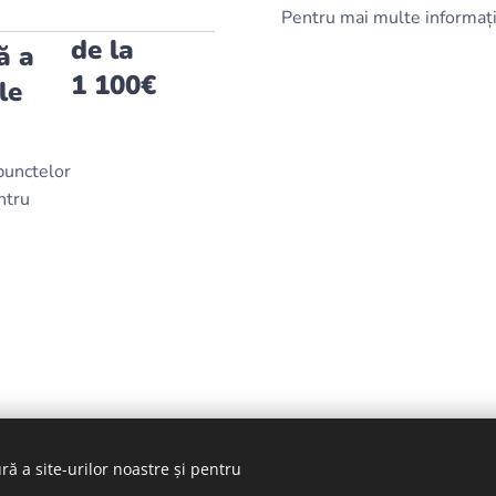
Pentru mai multe informații,
de la
ă a
1 100€
le
 punctelor
ntru
ră a site-urilor noastre și pentru